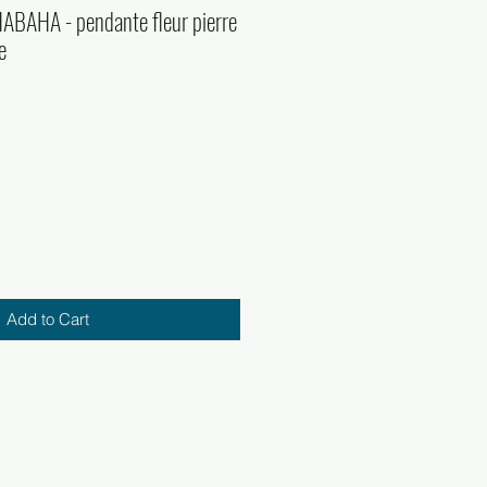
 HABAHA - pendante fleur pierre
e
Add to Cart