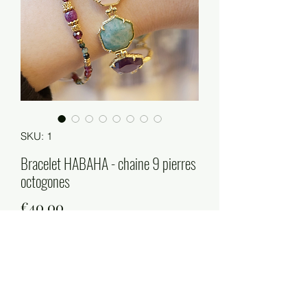
SKU: 1
Bracelet HABAHA - chaine 9 pierres
octogones
Price
€40.00
Out of Stock
Taille : 17cm+3cm
Matières : acier inoxydable, laiton,