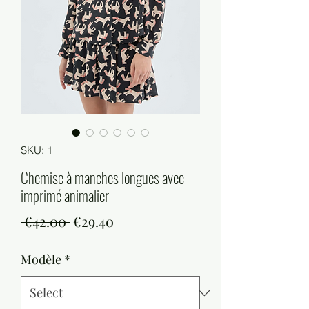
SKU: 1
Chemise à manches longues avec
imprimé animalier
Regular
Sale
 €42.00 
€29.40
Price
Price
Modèle
*