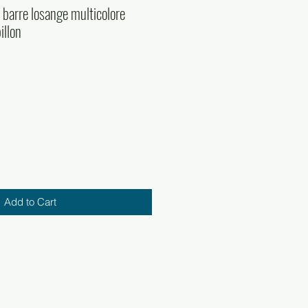
 barre losange multicolore
illon
Add to Cart