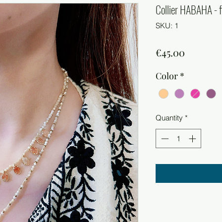
Collier HABAHA - fi
SKU: 1
Price
€45.00
Color
*
Quantity
*