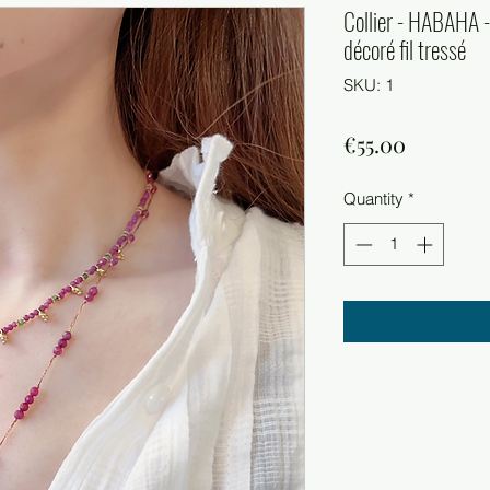
Collier - HABAHA - 
décoré fil tressé
SKU: 1
Price
€55.00
Quantity
*