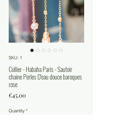
SKU: 1
Collier - Habaha Paris - Sautoir
chaine Perles D'eau douce baroques
rose
Price
€45.00
Quantity
*