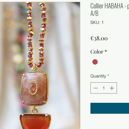
Collier HABAHA - p
A/B
SKU: 1
Price
€38.00
Color
*
Quantity
*