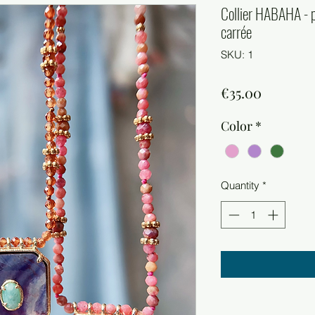
Collier HABAHA - p
carrée
SKU: 1
Price
€35.00
Color
*
Quantity
*