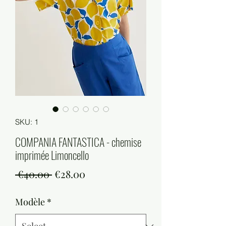
SKU: 1
COMPANIA FANTASTICA - chemise
imprimée Limoncello
Regular
Sale
 €40.00 
€28.00
Price
Price
Modèle
*