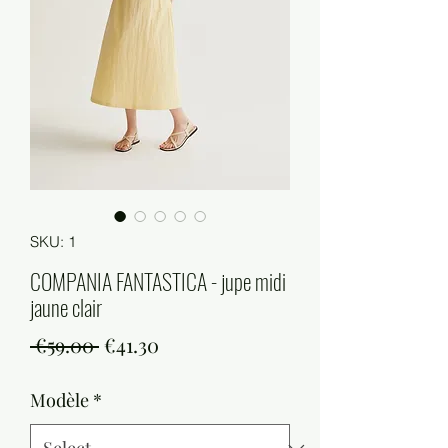
SKU: 1
COMPANIA FANTASTICA - jupe midi
jaune clair
Regular
Sale
 €59.00 
€41.30
Price
Price
Modèle
*