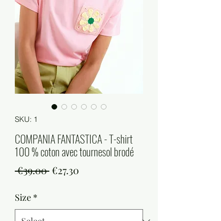
SKU: 1
COMPANIA FANTASTICA - T-shirt
100 % coton avec tournesol brodé
Regular
Sale
 €39.00 
€27.30
Price
Price
Size
*