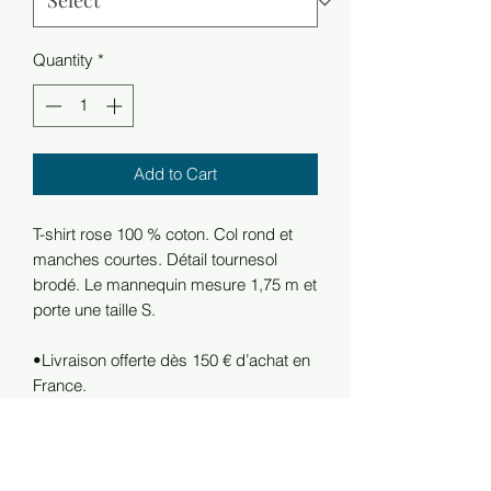
Quantity
*
Add to Cart
T-shirt rose 100 % coton. Col rond et
manches courtes. Détail tournesol
brodé. Le mannequin mesure 1,75 m et
porte une taille S.
•Livraison offerte dès 150 € d’achat en
France.
RETOURS
•Les frais de retour sont à la charge du