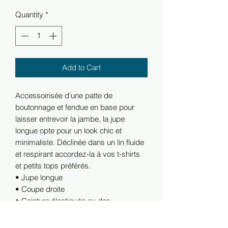
Quantity
*
Add to Cart
Accessoirisée d'une patte de
boutonnage et fendue en base pour
laisser entrevoir la jambe, la jupe
longue opte pour un look chic et
minimaliste. Déclinée dans un lin fluide
et respirant accordez-la à vos t-shirts
et petits tops préférés.
• Jupe longue
• Coupe droite
• Ceinture élastiquée au dos
• Patte de boutonnage devant
• Fente en bas de jambe