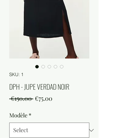
SKU: 1
DPH - JUPE VERDAD NOIR
Regular
Sale
 €150.00 
€75.00
Price
Price
Modèle
*