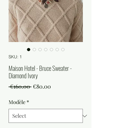
SKU: 1
Maison Hotel - Bruce Sweater -
Diamond Ivory
Regular
Sale
 €160.00 
€80.00
Price
Price
Modèle
*