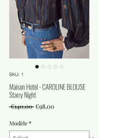
SKU: 1
Maison Hotel - CAROLINE BLOUSE
Starry Night
Regular
Sale
 €140.00 
€98.00
Price
Price
Modèle
*