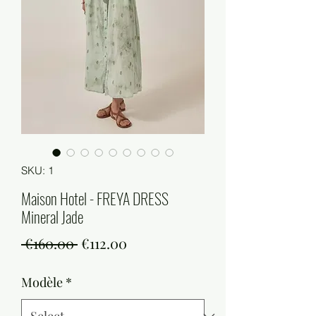
SKU: 1
Maison Hotel - FREYA DRESS
Mineral Jade
Regular
Sale
 €160.00 
€112.00
Price
Price
Modèle
*