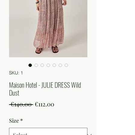
SKU: 1
Maison Hotel - JULIE DRESS Wild
Dust
Regular
Sale
 €140.00 
€112.00
Price
Price
Size
*