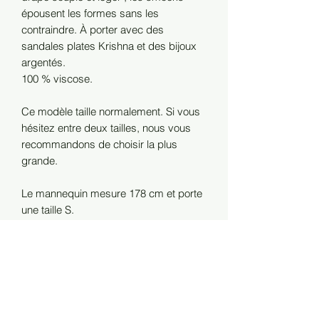
épousent les formes sans les
contraindre. À porter avec des
sandales plates Krishna et des bijoux
argentés.
100 % viscose.
Ce modèle taille normalement. Si vous
hésitez entre deux tailles, nous vous
recommandons de choisir la plus
grande.
Le mannequin mesure 178 cm et porte
une taille S.
Longueur totale : 122 cm pour une taille
S.
Lavage à la main recommandé.
•Livraison offerte dès 150 € d’achat en