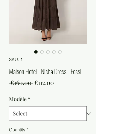
SKU: 1
Maison Hotel - Nisha Dress - Fossil
Regular
Sale
 €160.00 
€112.00
Price
Price
Modèle
*
Quantity
*