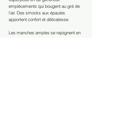
empiècements qui bougent au gré de
l'air. Des smocks aux épaules
apportent confort et délicatesse.
Les manches amples se rejoignent en
poignets fins, tandis que la silhouette
longue s'allonge en volants qui
s'élargissent vers l'ourlet. La ceinture
assortie souligne la taille si besoin,
mais la robe peut être portée ample
pour un confort optimal.
Portée avec sa ceinture assortie et des
talons simples, ou ouverte avec des
bottes et des bijoux, cette pièce se
porte aussi bien au quotidien qu'en
soirée.
100 % crêpe satin de viscose.