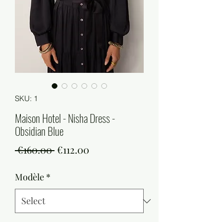
SKU: 1
Maison Hotel - Nisha Dress -
Obsidian Blue
Regular
Sale
 €160.00 
€112.00
Price
Price
Modèle
*