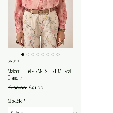
SKU: 1
Maison Hotel - RANI SHIRT Mineral
Granate
Regular
Sale
 €130.00 
€91.00
Price
Price
Modèle
*