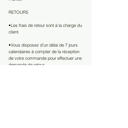
RETOURS
•Les frais de retour sont à la charge du
client.
•Vous disposez d’un délai de 7 jours
calendaires à compter de la réception
de votre commande pour effectuer une
demande de retour.
•Tout article retourné doit être neuf, non
porté, dans son emballage d’origine et
accompagné de son étiquette.
•Dès réception et vérification de votre
retour, le remboursement sera effectué
dans un délai de 5 jours ouvrés.