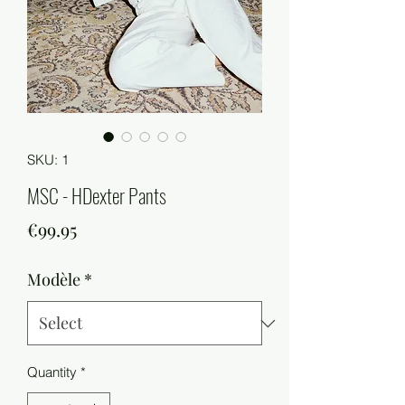
SKU: 1
MSC - HDexter Pants
Price
€99.95
Modèle
*
Quantity
*