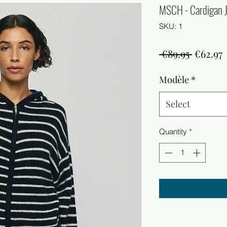
MSCH - Cardigan J
SKU: 1
Regula
S
 €89.95 
€62.97
Price
P
Modèle
*
Select
Quantity
*