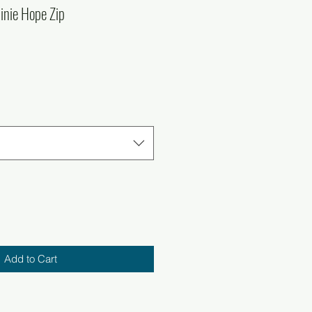
inie Hope Zip
r
ale
rice
Add to Cart