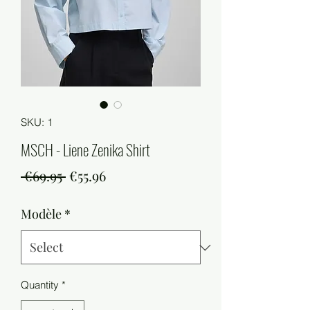
SKU: 1
MSCH - Liene Zenika Shirt
Regular
Sale
 €69.95 
€55.96
Price
Price
Modèle
*
Quantity
*