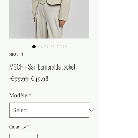
SKU: 1
MSCH - Sari Esmeralda Jacket
Regular
Sale
 €99.95 
€49.98
Price
Price
Modèle
*
Quantity
*