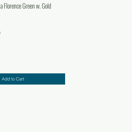
a Florence Green w. Gold
r
Sale
3
Price
Add to Cart