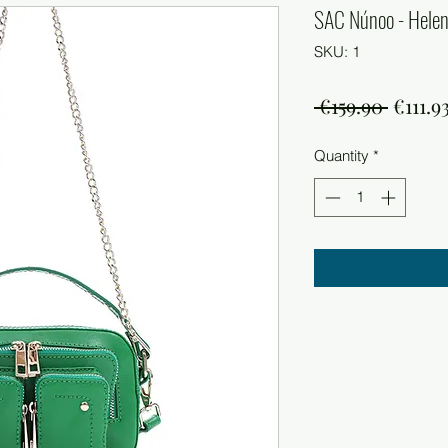
SAC Núnoo - Helen
SKU: 1
Regula
 €159.90 
€111.9
Price
Quantity
*