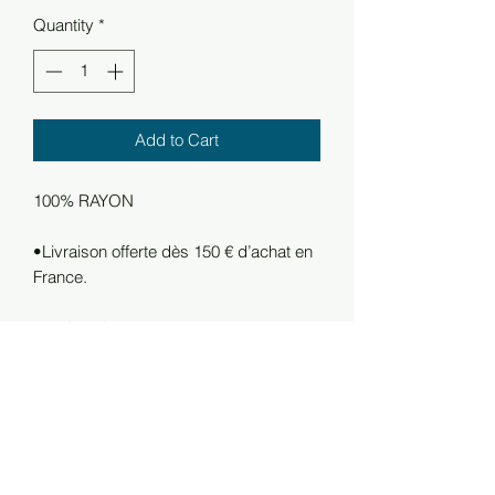
Quantity
*
Add to Cart
100% RAYON
•Livraison offerte dès 150 € d’achat en
France.
RETOURS
•Les frais de retour sont à la charge du
client.
•Vous disposez d’un délai de 7 jours
calendaires à compter de la réception