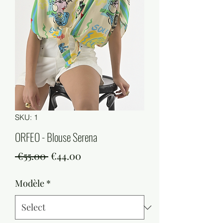
SKU: 1
ORFEO - Blouse Serena
Regular
Sale
 €55.00 
€44.00
Price
Price
Modèle
*