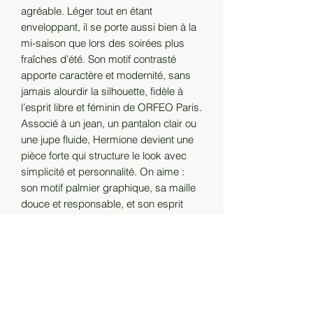
agréable. Léger tout en étant
enveloppant, il se porte aussi bien à la
mi-saison que lors des soirées plus
fraîches d’été. Son motif contrasté
apporte caractère et modernité, sans
jamais alourdir la silhouette, fidèle à
l’esprit libre et féminin de ORFEO Paris.
Associé à un jean, un pantalon clair ou
une jupe fluide, Hermione devient une
pièce forte qui structure le look avec
simplicité et personnalité. On aime :
son motif palmier graphique, sa maille
douce et responsable, et son esprit
voyage chic, signature de la collection.
Composition et Entretien
5% laine, 39% acrilyque, 53% recycled
polyester, 3% spandex
•Livraison offerte dès 150 € d’achat en