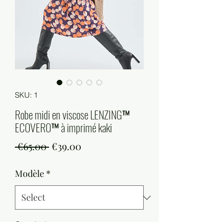
SKU: 1
Robe midi en viscose LENZING™
ECOVERO™ à imprimé kaki
Regular
Sale
 €65.00 
€39.00
Price
Price
Modèle
*